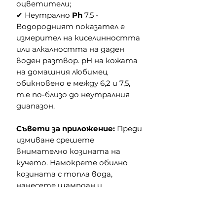
оцветители;
✔ Неутрално
Ph
7,5 -
Водородният показател е
измерител на киселинността
или алкалността на даден
воден разтвор. pH на кожата
на домашния любимец
обикновено е между 6,2 и 7,5,
т.е по-близо до неутралния
диапазон.
Съвети за приложение:
Преди
измиване срешете
внимателно козината на
кучето. Намокрете обилно
козината с топла вода,
нанесете шампоан и
оставете да подейства,
изплакнете старателно с
чиста вода.