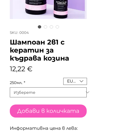
SKU: 0004
Шампоан 2в1 с
кератин за
къдрава козина
Цена
12,22 €
EUR (€)
250мл.
*
Добави в количката
Информативна цена в лева: