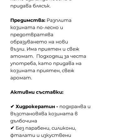
придава блясък.
Предимства:
Разплита
козината по-лесно и
предотвратява
образуването на нови
възли. Има приятен и свеж
атомат. Подходящ за честа
употреба, като придава на
козината приятен, свеж
аромат.
Активни съставки:
✔ Хидрокератин -
подхранва и
възстановява козината в
дълбочина
✔
Без парабени, силикони,
фталати и изкуствени